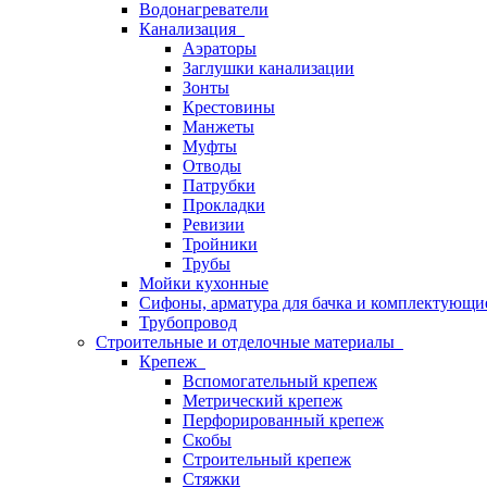
Водонагреватели
Канализация
Аэраторы
Заглушки канализации
Зонты
Крестовины
Манжеты
Муфты
Отводы
Патрубки
Прокладки
Ревизии
Тройники
Трубы
Мойки кухонные
Сифоны, арматура для бачка и комплектующи
Трубопровод
Строительные и отделочные материалы
Крепеж
Вспомогательный крепеж
Метрический крепеж
Перфорированный крепеж
Скобы
Строительный крепеж
Стяжки