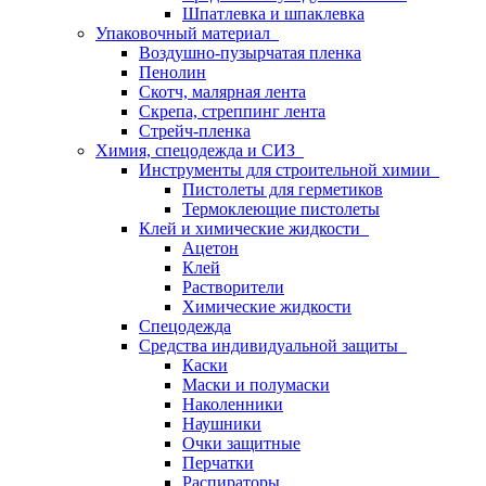
Шпатлевка и шпаклевка
Упаковочный материал
Воздушно-пузырчатая пленка
Пенолин
Скотч, малярная лента
Скрепа, стреппинг лента
Стрейч-пленка
Химия, спецодежда и СИЗ
Инструменты для строительной химии
Пистолеты для герметиков
Термоклеющие пистолеты
Клей и химические жидкости
Ацетон
Клей
Растворители
Химические жидкости
Спецодежда
Средства индивидуальной защиты
Каски
Маски и полумаски
Наколенники
Наушники
Очки защитные
Перчатки
Распираторы