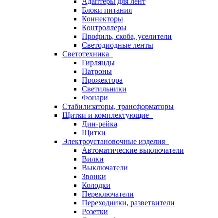
Адаптеры для лент
Блоки питания
Коннекторы
Контроллеры
Профиль, скоба, уселители
Светодиодные ленты
Светотехника
Гирлянды
Патроны
Прожектора
Светильники
Фонари
Стабилизаторы, трансформаторы
Щитки и комплектующие
Дин-рейка
Щитки
Электроустановочные изделия
Автоматические выключатели
Вилки
Выключатели
Звонки
Колодки
Переключатели
Переходники, разветвители
Розетки