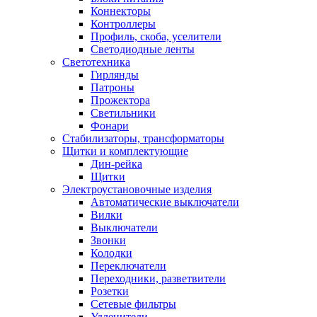
Коннекторы
Контроллеры
Профиль, скоба, уселители
Светодиодные ленты
Светотехника
Гирлянды
Патроны
Прожектора
Светильники
Фонари
Стабилизаторы, трансформаторы
Щитки и комплектующие
Дин-рейка
Щитки
Электроустановочные изделия
Автоматические выключатели
Вилки
Выключатели
Звонки
Колодки
Переключатели
Переходники, разветвители
Розетки
Сетевые фильтры
Удленители