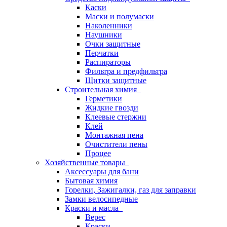
Каски
Маски и полумаски
Наколенники
Наушники
Очки защитные
Перчатки
Распираторы
Фильтра и предфильтра
Щитки защитные
Строительная химия
Герметики
Жидкие гвозди
Клеевые стержни
Клей
Монтажная пена
Очистители пены
Процее
Хозяйственные товары
Аксессуары для бани
Бытовая химия
Горелки, Зажигалки, газ для заправки
Замки велосипедные
Краски и масла
Верес
Краски