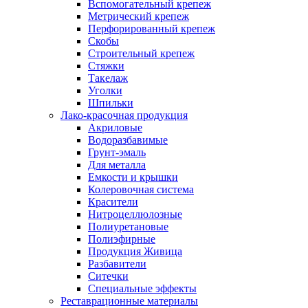
Вспомогательный крепеж
Метрический крепеж
Перфорированный крепеж
Скобы
Строительный крепеж
Стяжки
Такелаж
Уголки
Шпильки
Лако-красочная продукция
Акриловые
Водоразбавимые
Грунт-эмаль
Для металла
Емкости и крышки
Колеровочная система
Красители
Нитроцеллюлозные
Полиуретановые
Полиэфирные
Продукция Живица
Разбавители
Ситечки
Специальные эффекты
Реставрационные материалы