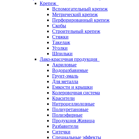
Крепеж
Вспомогательный крепеж
Метрический крепеж
Перфорированный крепеж
Скобы
Строительный крепеж
Стяжки
Такелаж
Уголки
Шпильки
Лако-красочная продукция
Акриловые
Водоразбавимые
Грунт-эмаль
Для металла
Емкости и крышки
Колеровочная система
Красители
Нитроцеллюлозные
Полиуретановые
Полиэфирные
Продукция Живица
Разбавители
Ситечки
Специальные эффекты