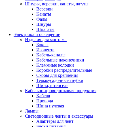
Шнуры, веревки, канаты, жгуты
Веревки
Канаты
Фалы
Шнуры
Шпагаты
Электрика и освещение
Изделия для монтажа
Боксы
Изолента
Кабель-каналы
Кабельные наконечники
Клеммные колодки
Коробки распределительные
Скобы для крепления
Термоусадочные трубки
Шина, штепсель
Кабельно-проводниковая продукция
Кабеля
Провода
Шина нулевая
Лампы
Светодиодные ленты и аксессуары
Адаптеры для лент
Блоки питания