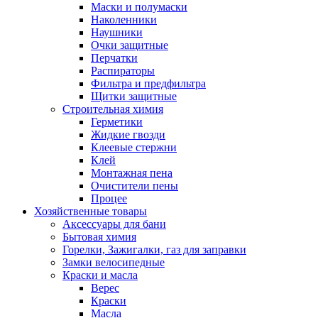
Маски и полумаски
Наколенники
Наушники
Очки защитные
Перчатки
Распираторы
Фильтра и предфильтра
Щитки защитные
Строительная химия
Герметики
Жидкие гвозди
Клеевые стержни
Клей
Монтажная пена
Очистители пены
Процее
Хозяйственные товары
Аксессуары для бани
Бытовая химия
Горелки, Зажигалки, газ для заправки
Замки велосипедные
Краски и масла
Верес
Краски
Масла