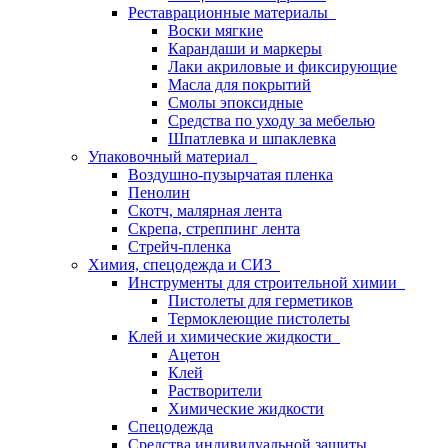
Реставрационные материалы
Воски мягкие
Карандаши и маркеры
Лаки акриловые и фиксирующие
Масла для покрытий
Смолы эпоксидные
Средства по уходу за мебелью
Шпатлевка и шпаклевка
Упаковочный материал
Воздушно-пузырчатая пленка
Пенолин
Скотч, малярная лента
Скрепа, стреппинг лента
Стрейч-пленка
Химия, спецодежда и СИЗ
Инструменты для строительной химии
Пистолеты для герметиков
Термоклеющие пистолеты
Клей и химические жидкости
Ацетон
Клей
Растворители
Химические жидкости
Спецодежда
Средства индивидуальной защиты