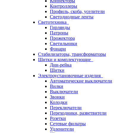
Коннекторы
Контроллеры
Профиль, скоба, уселители
Светодиодные ленты
Светотехника
Гирлянды
Патроны
Прожектора
Светильники
Фонари
Стабилизаторы, трансформаторы
Щитки и комплектующие
Дин-рейка
Щитки
Электроустановочные изделия
Автоматические выключатели
Вилки
Выключатели
Звонки
Колодки
Переключатели
Переходники, разветвители
Розетки
Сетевые фильтры
Удленители