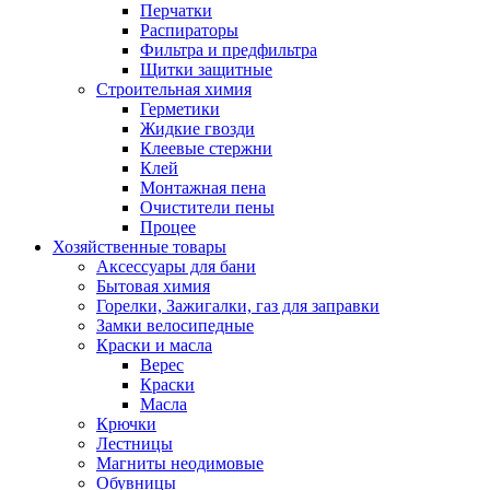
Перчатки
Распираторы
Фильтра и предфильтра
Щитки защитные
Строительная химия
Герметики
Жидкие гвозди
Клеевые стержни
Клей
Монтажная пена
Очистители пены
Процее
Хозяйственные товары
Аксессуары для бани
Бытовая химия
Горелки, Зажигалки, газ для заправки
Замки велосипедные
Краски и масла
Верес
Краски
Масла
Крючки
Лестницы
Магниты неодимовые
Обувницы