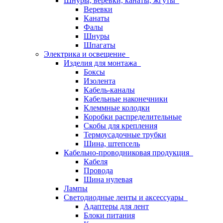
Шнуры, веревки, канаты, жгуты
Веревки
Канаты
Фалы
Шнуры
Шпагаты
Электрика и освещение
Изделия для монтажа
Боксы
Изолента
Кабель-каналы
Кабельные наконечники
Клеммные колодки
Коробки распределительные
Скобы для крепления
Термоусадочные трубки
Шина, штепсель
Кабельно-проводниковая продукция
Кабеля
Провода
Шина нулевая
Лампы
Светодиодные ленты и аксессуары
Адаптеры для лент
Блоки питания