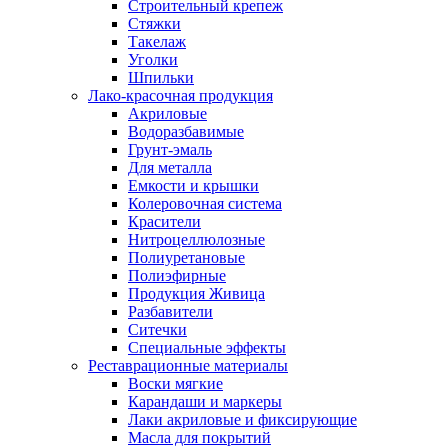
Строительный крепеж
Стяжки
Такелаж
Уголки
Шпильки
Лако-красочная продукция
Акриловые
Водоразбавимые
Грунт-эмаль
Для металла
Емкости и крышки
Колеровочная система
Красители
Нитроцеллюлозные
Полиуретановые
Полиэфирные
Продукция Живица
Разбавители
Ситечки
Специальные эффекты
Реставрационные материалы
Воски мягкие
Карандаши и маркеры
Лаки акриловые и фиксирующие
Масла для покрытий