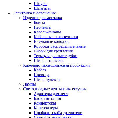
Шнуры
Шпагаты
Электрика и освещение
Изделия для монтажа
Боксы
Изолента
Кабель-каналы
Кабельные наконечники
Клеммные колодки
Коробки распределительные
Скобы для крепления
Термоусадочные трубки
Шина, штепсель
Кабельно-проводниковая продукция
Кабеля
Провода
Шина нулевая
Лампы
Светодиодные ленты и аксессуары
Адаптеры для лент
Блоки питания
Коннекторы
Контроллеры
Профиль, скоба, уселители
Светодиодные ленты