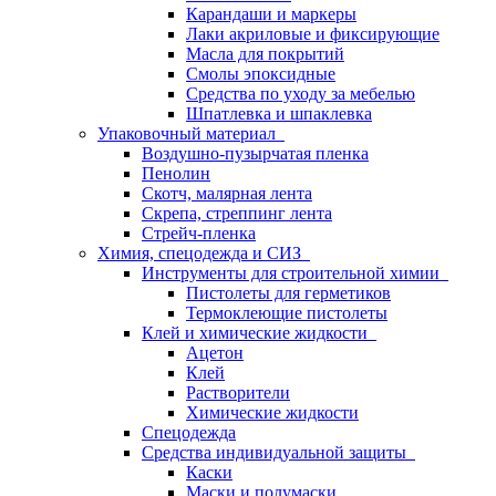
Карандаши и маркеры
Лаки акриловые и фиксирующие
Масла для покрытий
Смолы эпоксидные
Средства по уходу за мебелью
Шпатлевка и шпаклевка
Упаковочный материал
Воздушно-пузырчатая пленка
Пенолин
Скотч, малярная лента
Скрепа, стреппинг лента
Стрейч-пленка
Химия, спецодежда и СИЗ
Инструменты для строительной химии
Пистолеты для герметиков
Термоклеющие пистолеты
Клей и химические жидкости
Ацетон
Клей
Растворители
Химические жидкости
Спецодежда
Средства индивидуальной защиты
Каски
Маски и полумаски