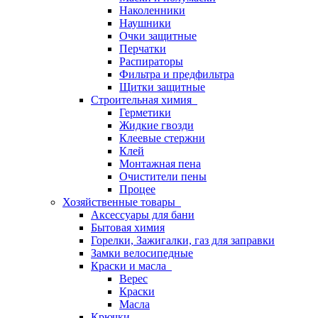
Наколенники
Наушники
Очки защитные
Перчатки
Распираторы
Фильтра и предфильтра
Щитки защитные
Строительная химия
Герметики
Жидкие гвозди
Клеевые стержни
Клей
Монтажная пена
Очистители пены
Процее
Хозяйственные товары
Аксессуары для бани
Бытовая химия
Горелки, Зажигалки, газ для заправки
Замки велосипедные
Краски и масла
Верес
Краски
Масла
Крючки