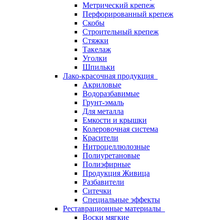
Метрический крепеж
Перфорированный крепеж
Скобы
Строительный крепеж
Стяжки
Такелаж
Уголки
Шпильки
Лако-красочная продукция
Акриловые
Водоразбавимые
Грунт-эмаль
Для металла
Емкости и крышки
Колеровочная система
Красители
Нитроцеллюлозные
Полиуретановые
Полиэфирные
Продукция Живица
Разбавители
Ситечки
Специальные эффекты
Реставрационные материалы
Воски мягкие