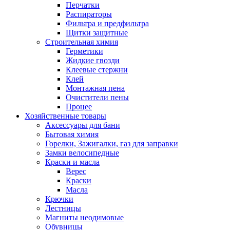
Перчатки
Распираторы
Фильтра и предфильтра
Щитки защитные
Строительная химия
Герметики
Жидкие гвозди
Клеевые стержни
Клей
Монтажная пена
Очистители пены
Процее
Хозяйственные товары
Аксессуары для бани
Бытовая химия
Горелки, Зажигалки, газ для заправки
Замки велосипедные
Краски и масла
Верес
Краски
Масла
Крючки
Лестницы
Магниты неодимовые
Обувницы