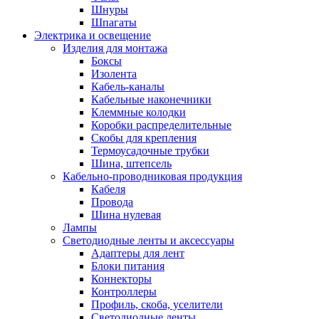
Шнуры
Шпагаты
Электрика и освещение
Изделия для монтажа
Боксы
Изолента
Кабель-каналы
Кабельные наконечники
Клеммные колодки
Коробки распределительные
Скобы для крепления
Термоусадочные трубки
Шина, штепсель
Кабельно-проводниковая продукция
Кабеля
Провода
Шина нулевая
Лампы
Светодиодные ленты и аксессуары
Адаптеры для лент
Блоки питания
Коннекторы
Контроллеры
Профиль, скоба, уселители
Светодиодные ленты