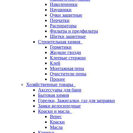
Наколенники
Наушники
Очки защитные
Перчатки
Распираторы
Фильтра и предфильтра
Щитки защитные
Строительная химия
Герметики
Жидкие гвозди
Клеевые стержни
Клей
Монтажная пена
Очистители пены
Процее
Хозяйственные товары
Аксессуары для бани
Бытовая химия
Горелки, Зажигалки, газ для заправки
Замки велосипедные
Краски и масла
Верес
Краски
Масла
Крючки