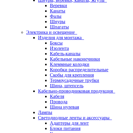
Шнуры, веревки, канаты, жгуты
Веревки
Канаты
Фалы
Шнуры
Шпагаты
Электрика и освещение
Изделия для монтажа
Боксы
Изолента
Кабель-каналы
Кабельные наконечники
Клеммные колодки
Коробки распределительные
Скобы для крепления
Термоусадочные трубки
Шина, штепсель
Кабельно-проводниковая продукция
Кабеля
Провода
Шина нулевая
Лампы
Светодиодные ленты и аксессуары
Адаптеры для лент
Блоки питания