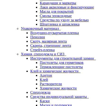
Карандаши и маркеры
Лаки акриловые и фиксирующие
Масла для покрытий
Смолы эпоксидные
Средства по уходу за мебелью
Шпатлевка и шпаклевка
Упаковочный материал
Воздушно-пузырчатая пленка
Пенолин
Скотч, малярная лента
Скрепа, стреппинг лента
Стрейч-пленка
Химия, спецодежда и СИЗ
Инструменты для строительной химии
Пистолеты для герметиков
Термоклеющие пистолеты
Клей и химические жидкости
Ацетон
Клей
Растворители
Химические жидкости
Спецодежда
Средства индивидуальной защиты
Каски
Маски и полумаски