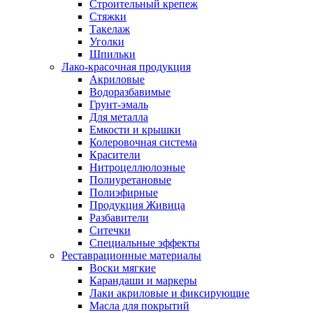
Строительный крепеж
Стяжки
Такелаж
Уголки
Шпильки
Лако-красочная продукция
Акриловые
Водоразбавимые
Грунт-эмаль
Для металла
Емкости и крышки
Колеровочная система
Красители
Нитроцеллюлозные
Полиуретановые
Полиэфирные
Продукция Живица
Разбавители
Ситечки
Специальные эффекты
Реставрационные материалы
Воски мягкие
Карандаши и маркеры
Лаки акриловые и фиксирующие
Масла для покрытий