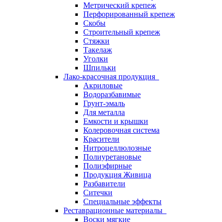
Метрический крепеж
Перфорированный крепеж
Скобы
Строительный крепеж
Стяжки
Такелаж
Уголки
Шпильки
Лако-красочная продукция
Акриловые
Водоразбавимые
Грунт-эмаль
Для металла
Емкости и крышки
Колеровочная система
Красители
Нитроцеллюлозные
Полиуретановые
Полиэфирные
Продукция Живица
Разбавители
Ситечки
Специальные эффекты
Реставрационные материалы
Воски мягкие