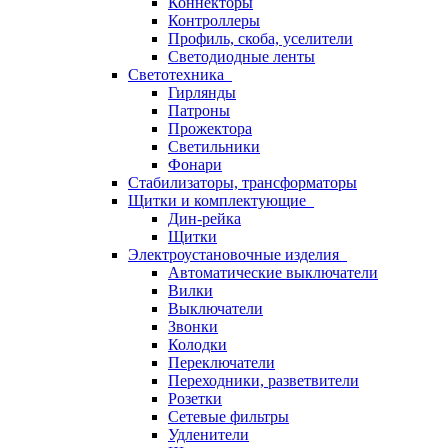
Коннекторы
Контроллеры
Профиль, скоба, уселители
Светодиодные ленты
Светотехника
Гирлянды
Патроны
Прожектора
Светильники
Фонари
Стабилизаторы, трансформаторы
Щитки и комплектующие
Дин-рейка
Щитки
Электроустановочные изделия
Автоматические выключатели
Вилки
Выключатели
Звонки
Колодки
Переключатели
Переходники, разветвители
Розетки
Сетевые фильтры
Удленители