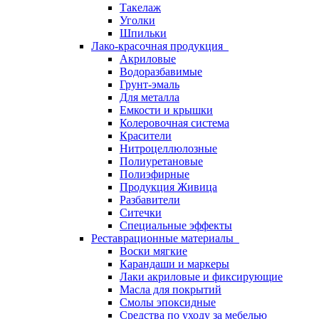
Такелаж
Уголки
Шпильки
Лако-красочная продукция
Акриловые
Водоразбавимые
Грунт-эмаль
Для металла
Емкости и крышки
Колеровочная система
Красители
Нитроцеллюлозные
Полиуретановые
Полиэфирные
Продукция Живица
Разбавители
Ситечки
Специальные эффекты
Реставрационные материалы
Воски мягкие
Карандаши и маркеры
Лаки акриловые и фиксирующие
Масла для покрытий
Смолы эпоксидные
Средства по уходу за мебелью