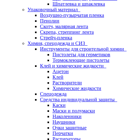
Шпатлевка и шпаклевка
Упаковочный материал
Воздушно-пузырчатая пленка
Пенолин
Скотч, малярная лента
Скрепа, стреппинг лента
Стрейч-пленка
Химия, спецодежда и СИЗ
Инструменты для строительной химии
Пистолеты для герметиков
Термоклеющие пистолеты
Клей и химические жидкости
Ацетон
Клей
Растворители
Химические жидкости
Спецодежда
Средства индивидуальной защиты
Каски
Маски и полумаски
Наколенники
Наушники
Очки защитные
Перчатки
Распираторы