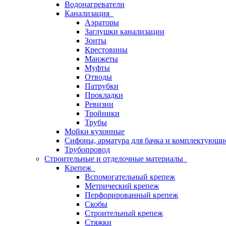
Водонагреватели
Канализация
Аэраторы
Заглушки канализации
Зонты
Крестовины
Манжеты
Муфты
Отводы
Патрубки
Прокладки
Ревизии
Тройники
Трубы
Мойки кухонные
Сифоны, арматура для бачка и комплектующи
Трубопровод
Строительные и отделочные материалы
Крепеж
Вспомогательный крепеж
Метрический крепеж
Перфорированный крепеж
Скобы
Строительный крепеж
Стяжки