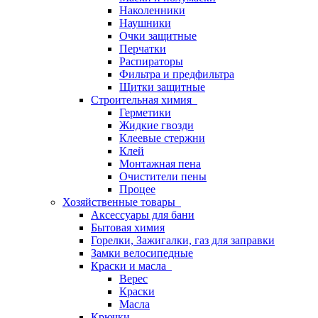
Наколенники
Наушники
Очки защитные
Перчатки
Распираторы
Фильтра и предфильтра
Щитки защитные
Строительная химия
Герметики
Жидкие гвозди
Клеевые стержни
Клей
Монтажная пена
Очистители пены
Процее
Хозяйственные товары
Аксессуары для бани
Бытовая химия
Горелки, Зажигалки, газ для заправки
Замки велосипедные
Краски и масла
Верес
Краски
Масла
Крючки