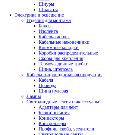
Шнуры
Шпагаты
Электрика и освещение
Изделия для монтажа
Боксы
Изолента
Кабель-каналы
Кабельные наконечники
Клеммные колодки
Коробки распределительные
Скобы для крепления
Термоусадочные трубки
Шина, штепсель
Кабельно-проводниковая продукция
Кабеля
Провода
Шина нулевая
Лампы
Светодиодные ленты и аксессуары
Адаптеры для лент
Блоки питания
Коннекторы
Контроллеры
Профиль, скоба, уселители
Светодиодные ленты