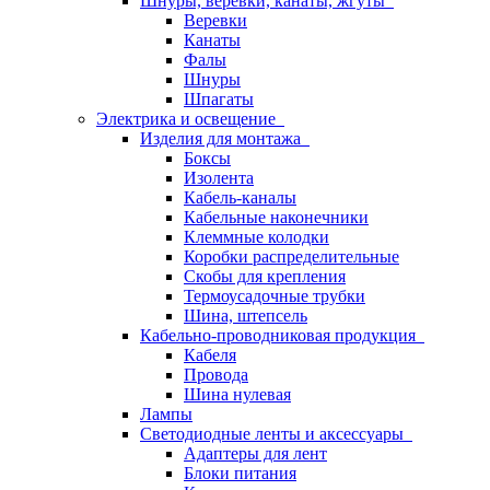
Шнуры, веревки, канаты, жгуты
Веревки
Канаты
Фалы
Шнуры
Шпагаты
Электрика и освещение
Изделия для монтажа
Боксы
Изолента
Кабель-каналы
Кабельные наконечники
Клеммные колодки
Коробки распределительные
Скобы для крепления
Термоусадочные трубки
Шина, штепсель
Кабельно-проводниковая продукция
Кабеля
Провода
Шина нулевая
Лампы
Светодиодные ленты и аксессуары
Адаптеры для лент
Блоки питания