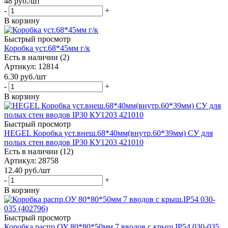
48
руб.
/шт
-
+
В корзину
Быстрый просмотр
Коробка уст.68*45мм г/к
Есть в наличии (2)
Артикул
: 12814
6.30
руб.
/шт
-
+
В корзину
Быстрый просмотр
HEGEL Коробка уст.внеш.68*40мм(внутр.60*39мм) СУ для
полых стен вводов IP30 КУ1203 421010
Есть в наличии (12)
Артикул
: 28758
12.40
руб.
/шт
-
+
В корзину
Быстрый просмотр
Коробка распр.ОУ 80*80*50мм 7 вводов с крыш.IP54 030-035