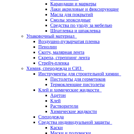
Карандаши и маркеры
Лаки акриловые и фиксирующие
Масла для покрытий
Смолы эпоксидные
Средства по уходу за мебелью
Шпатлевка и шпаклевка
Упаковочный материал
Воздушно-пузырчатая пленка
Пенолин
Скотч, малярная лента
Скрепа, стреппинг лента
Стрейч-пленка
Химия, спецодежда и СИЗ
Инструменты для строительной химии
Пистолеты для герметиков
Термоклеющие пистолеты
Клей и химические жидкости
Ацетон
Клей
Растворители
Химические жидкости
Спецодежда
Средства индивидуальной защиты
Каски
Маски и полумаски