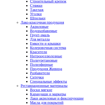
Строительный крепеж
Стяжки
Такелаж
Уголки
Шпильки
Лако-красочная продукция
Акриловые
Водоразбавимые
Грунт-эмаль
Для металла
Емкости и крышки
Колеровочная система
Красители
Нитроцеллюлозные
Полиуретановые
Полиэфирные
Продукция Живица
Разбавители
Ситечки
Специальные эффекты
Реставрационные материалы
Воски мягкие
Карандаши и маркеры
Лаки акриловые и фиксирующие
Масла для покрытий