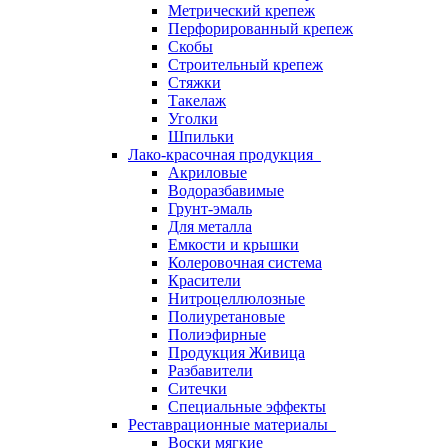
Метрический крепеж
Перфорированный крепеж
Скобы
Строительный крепеж
Стяжки
Такелаж
Уголки
Шпильки
Лако-красочная продукция
Акриловые
Водоразбавимые
Грунт-эмаль
Для металла
Емкости и крышки
Колеровочная система
Красители
Нитроцеллюлозные
Полиуретановые
Полиэфирные
Продукция Живица
Разбавители
Ситечки
Специальные эффекты
Реставрационные материалы
Воски мягкие