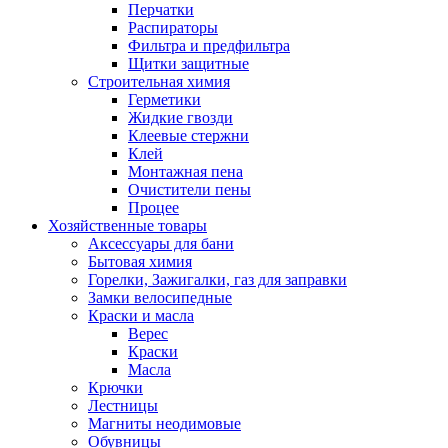
Перчатки
Распираторы
Фильтра и предфильтра
Щитки защитные
Строительная химия
Герметики
Жидкие гвозди
Клеевые стержни
Клей
Монтажная пена
Очистители пены
Процее
Хозяйственные товары
Аксессуары для бани
Бытовая химия
Горелки, Зажигалки, газ для заправки
Замки велосипедные
Краски и масла
Верес
Краски
Масла
Крючки
Лестницы
Магниты неодимовые
Обувницы