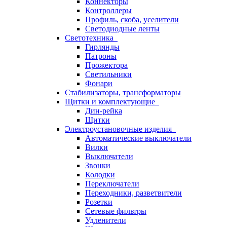
Коннекторы
Контроллеры
Профиль, скоба, уселители
Светодиодные ленты
Светотехника
Гирлянды
Патроны
Прожектора
Светильники
Фонари
Стабилизаторы, трансформаторы
Щитки и комплектующие
Дин-рейка
Щитки
Электроустановочные изделия
Автоматические выключатели
Вилки
Выключатели
Звонки
Колодки
Переключатели
Переходники, разветвители
Розетки
Сетевые фильтры
Удленители