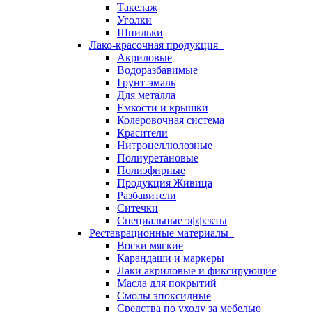
Такелаж
Уголки
Шпильки
Лако-красочная продукция
Акриловые
Водоразбавимые
Грунт-эмаль
Для металла
Емкости и крышки
Колеровочная система
Красители
Нитроцеллюлозные
Полиуретановые
Полиэфирные
Продукция Живица
Разбавители
Ситечки
Специальные эффекты
Реставрационные материалы
Воски мягкие
Карандаши и маркеры
Лаки акриловые и фиксирующие
Масла для покрытий
Смолы эпоксидные
Средства по уходу за мебелью