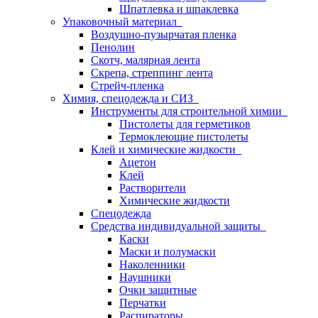
Шпатлевка и шпаклевка
Упаковочный материал
Воздушно-пузырчатая пленка
Пенолин
Скотч, малярная лента
Скрепа, стреппинг лента
Стрейч-пленка
Химия, спецодежда и СИЗ
Инструменты для строительной химии
Пистолеты для герметиков
Термоклеющие пистолеты
Клей и химические жидкости
Ацетон
Клей
Растворители
Химические жидкости
Спецодежда
Средства индивидуальной защиты
Каски
Маски и полумаски
Наколенники
Наушники
Очки защитные
Перчатки
Распираторы