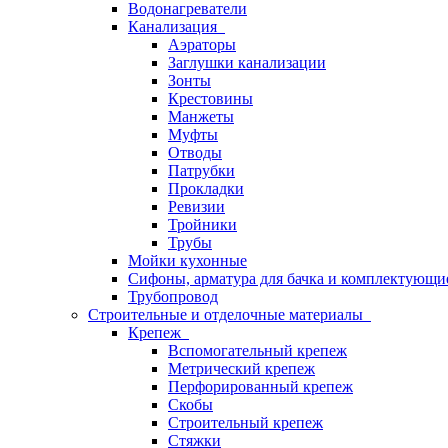
Водонагреватели
Канализация
Аэраторы
Заглушки канализации
Зонты
Крестовины
Манжеты
Муфты
Отводы
Патрубки
Прокладки
Ревизии
Тройники
Трубы
Мойки кухонные
Сифоны, арматура для бачка и комплектующи
Трубопровод
Строительные и отделочные материалы
Крепеж
Вспомогательный крепеж
Метрический крепеж
Перфорированный крепеж
Скобы
Строительный крепеж
Стяжки